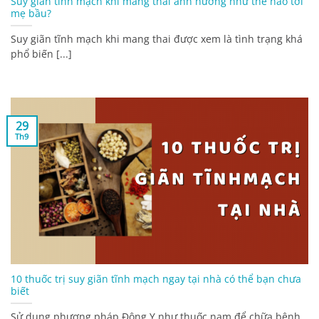
Suy giãn tĩnh mạch khi mang thai ảnh hưởng như thế nào tới
mẹ bầu?
Suy giãn tĩnh mạch khi mang thai được xem là tình trạng khá
phổ biến [...]
29
Th9
10 thuốc trị suy giãn tĩnh mạch ngay tại nhà có thể bạn chưa
biết
Sử dụng phương pháp Đông Y như thuốc nam để chữa bệnh