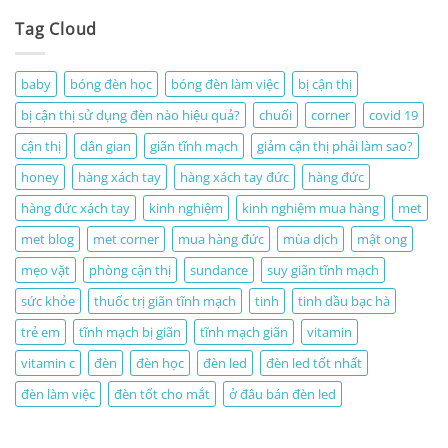
Tag Cloud
baby
bóng đèn học
bóng đèn làm việc
bị cận thị
bị cận thị sử dụng đèn nào hiệu quả?
chuối
corner
covid 19
cận thị
dân gian
giãn tĩnh mạch
giảm cận thị phải làm sao?
honey
hàng xách tay
hàng xách tay đức
hàng đức
hàng đức xách tay
kinh nghiệm
kinh nghiệm mua hàng
met
met blog
met corner
mua hàng đức
mùa dịch
mật ong
mẹo vặt
phòng cận thị
sundance
suy giãn tĩnh mạch
sức khỏe
thuốc trị giãn tĩnh mạch
tinh
tinh dầu bạc hà
trẻ em
tĩnh mạch bị giãn
tĩnh mạch giãn
vitamin
vitamin c
đèn
đèn học
đèn led
đèn led tốt nhất
đèn làm việc
đèn tốt cho mắt
ở đâu bán đèn led