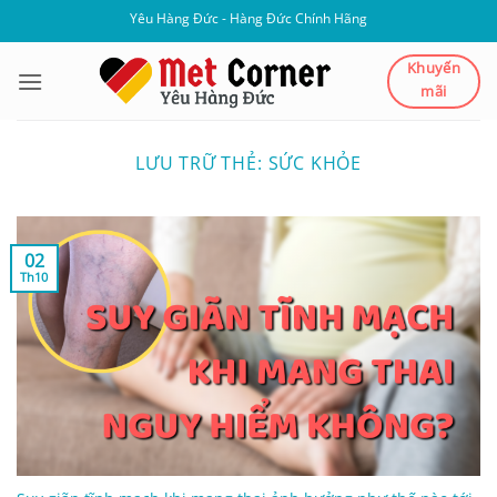
Bỏ
Yêu Hàng Đức - Hàng Đức Chính Hãng
qua
nội
Khuyến
mãi
dung
LƯU TRỮ THẺ:
SỨC KHỎE
02
Th10