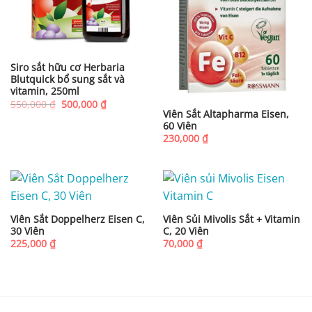
Siro sắt hữu cơ Herbaria
Blutquick bổ sung sắt và
vitamin, 250ml
Giá
Giá
550,000
₫
500,000
₫
gốc
hiện
Viên Sắt Altapharma Eisen,
là:
tại
60 Viên
550,000 ₫.
là:
230,000
₫
500,000 ₫.
Viên Sắt Doppelherz Eisen C,
Viên Sủi Mivolis Sắt + Vitamin
30 Viên
C, 20 Viên
225,000
₫
70,000
₫