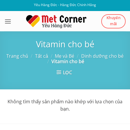
Bỏ
Yêu Hàng Đức - Hàng Đức Chính Hãng
qua
nội
Khuyến
mãi
dung
Vitamin cho bé
Trang chủ
/
Tất cả
/
Mẹ và Bé
/
Dinh dưỡng cho bé
/
Vitamin cho bé
LỌC
Không tìm thấy sản phẩm nào khớp với lựa chọn của
bạn.