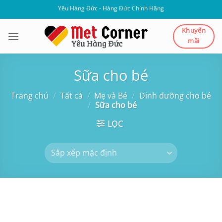
Bỏ
Yêu Hàng Đức - Hàng Đức Chính Hãng
qua
nội
Khuyến
mãi
dung
Sữa cho bé
Trang chủ
/
Tất cả
/
Mẹ và Bé
/
Dinh dưỡng cho bé
/
Sữa cho bé
LỌC