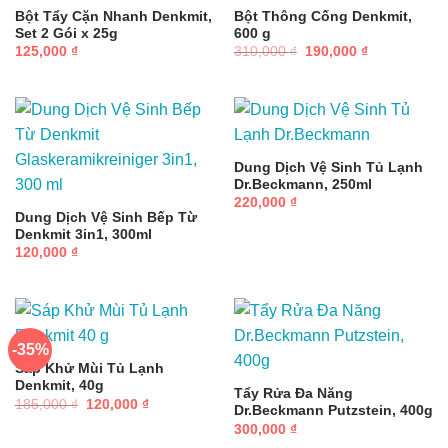
Bột Tẩy Cặn Nhanh Denkmit,
Bột Thông Cống Denkmit,
Set 2 Gói x 25g
600 g
Giá
Giá
125,000
₫
310,000
₫
190,000
₫
gốc
hiện
là:
tại
310,000 ₫.
là:
190,000 ₫.
Dung Dịch Vệ Sinh Tủ Lạnh
Dr.Beckmann, 250ml
220,000
₫
Dung Dịch Vệ Sinh Bếp Từ
Denkmit 3in1, 300ml
120,000
₫
-35%
Sáp Khử Mùi Tủ Lạnh
Denkmit, 40g
Tẩy Rửa Đa Năng
Giá
Giá
185,000
₫
120,000
₫
Dr.Beckmann Putzstein, 400g
gốc
hiện
là:
tại
300,000
₫
185,000 ₫.
là: