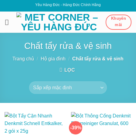
Bỏ
Yêu Hàng Đức - Hàng Đức Chính Hãng
qua
nội
Khuyến
mãi
dung
Chất tẩy rửa & vệ sinh
Trang chủ
/
Hộ gia đình
/
Chất tẩy rửa & vệ sinh
LỌC
-39%