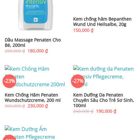
Kem chống hăm Bepanthen
Wund Und Heilsalbe, 20g
150,000
₫
Dầu Massage Penaten Cho
Bé, 200ml
Giá
Giá
250,000
₫
180,000
₫
gốc
hiện
là:
tại
250,000 ₫.
là:
180,000 ₫.
-23%
-27%
Kem Chống Hăm Penaten
Kem Dưỡng Da Penaten
Wundschutzcreme, 200 ml
Chuyên Sâu Cho Trẻ Sơ Sinh,
100ml
Giá
Giá
300,000
₫
230,000
₫
gốc
hiện
Giá
Giá
260,000
₫
190,000
₫
là:
tại
gốc
hiện
300,000 ₫.
là:
là:
tại
230,000 ₫.
260,000 ₫.
là:
190,000 ₫.