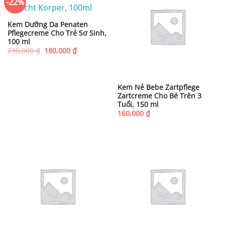
-22%
Kem Dưỡng Da Penaten
Pflegecreme Cho Trẻ Sơ Sinh,
100 ml
Giá
Giá
230,000
₫
180,000
₫
gốc
hiện
là:
tại
230,000 ₫.
là:
180,000 ₫.
Kem Nẻ Bebe Zartpflege
Zartcreme Cho Bé Trên 3
Tuổi, 150 ml
160,000
₫