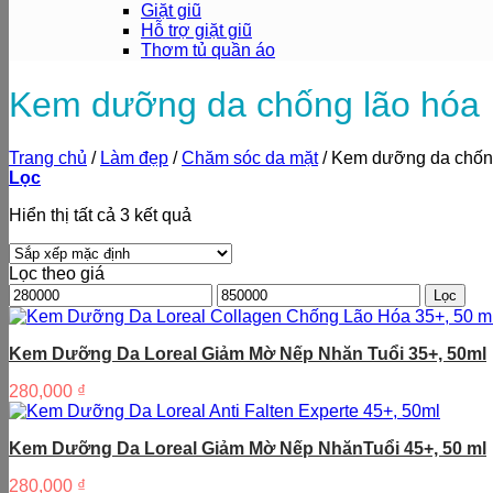
Giặt giũ
Hỗ trợ giặt giũ
Thơm tủ quần áo
Kem dưỡng da chống lão hóa
Trang chủ
/
Làm đẹp
/
Chăm sóc da mặt
/
Kem dưỡng da chống
Lọc
Hiển thị tất cả 3 kết quả
Lọc theo giá
Giá
Giá
Lọc
tối
tối
thiểu
đa
Kem Dưỡng Da Loreal Giảm Mờ Nếp Nhăn Tuổi 35+, 50ml
280,000
₫
Kem Dưỡng Da Loreal Giảm Mờ Nếp NhănTuổi 45+, 50 ml
280,000
₫