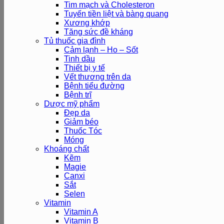
Tim mạch và Cholesteron
Tuyến tiền liệt và bàng quang
Xương khớp
Tăng sức đề kháng
Tủ thuốc gia đình
Cảm lạnh – Ho – Sốt
Tinh dầu
Thiết bị y tế
Vết thương trên da
Bệnh tiểu đường
Bệnh trĩ
Dược mỹ phẩm
Đẹp da
Giảm béo
Thuốc Tóc
Móng
Khoáng chất
Kẽm
Magie
Canxi
Sắt
Selen
Vitamin
Vitamin A
Vitamin B