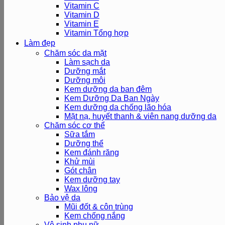
Vitamin C
Vitamin D
Vitamin E
Vitamin Tổng hợp
Làm đẹp
Chăm sóc da mặt
Làm sạch da
Dưỡng mắt
Dưỡng môi
Kem dưỡng da ban đêm
Kem Dưỡng Da Ban Ngày
Kem dưỡng da chống lão hóa
Mặt nạ, huyết thanh & viên nang dưỡng da
Chăm sóc cơ thể
Sữa tắm
Dưỡng thể
Kem đánh răng
Khử mùi
Gót chân
Kem dưỡng tay
Wax lông
Bảo vệ da
Mũi đốt & côn trùng
Kem chống nắng
Vệ sinh phụ nữ