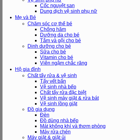
Cốc nguyệt san
Dung dịch vệ sinh phụ nữ
Mẹ và Bé
Chăm sóc cơ thể bé
Chống hăm
Dưỡng da cho bé
Tắm và gội cho bé
Dinh dưỡng cho bé
Sữa cho bé
Vitamin cho bé
Viên ngậm chắc răng
Hộ gia đình
Chất tẩy rửa & vệ sinh
Tẩy vết bẩn
Vệ sinh nhà bếp
Chất tẩy rửa đặc biệt
Vệ sinh máy giặt & rửa bát
Vệ sinh lồng giặt
Đồ gia dụng
Đèn
Đồ dùng nhà bếp
Mát không khí và thơm phòng
Máy rửa chén
Máy giặt & giặt ủi