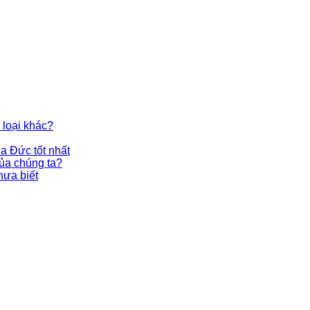
 loại khác?
a Đức tốt nhất
ủa chúng ta?
hưa biết