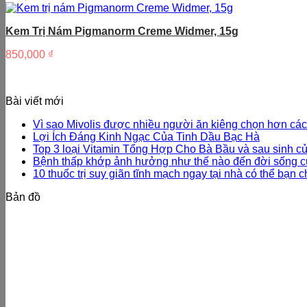
Kem Trị Nám Pigmanorm Creme Widmer, 15g
850,000
₫
Bài viết mới
Vì sao Mivolis được nhiều người ăn kiêng chọn hơn các
Lợi Ích Đáng Kinh Ngạc Của Tinh Dầu Bạc Hà
Top 3 loại Vitamin Tổng Hợp Cho Bà Bầu và sau sinh củ
Bệnh thấp khớp ảnh hưởng như thế nào đến đời sống c
10 thuốc trị suy giãn tĩnh mạch ngay tại nhà có thể bạn c
Bản đồ