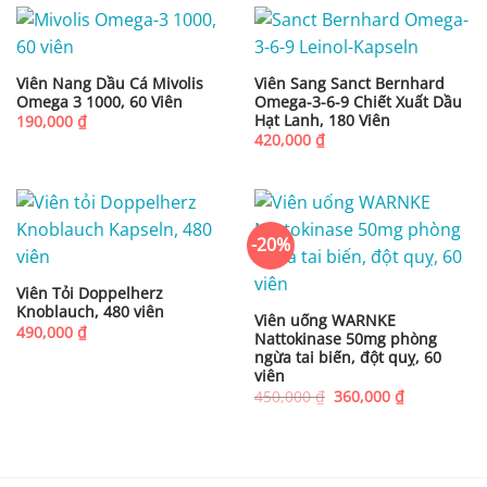
300,000 ₫.
Viên Nang Dầu Cá Mivolis
Viên Sang Sanct Bernhard
Omega 3 1000, 60 Viên
Omega-3-6-9 Chiết Xuất Dầu
Hạt Lanh, 180 Viên
190,000
₫
420,000
₫
-20%
Viên Tỏi Doppelherz
Knoblauch, 480 viên
Viên uống WARNKE
490,000
₫
Nattokinase 50mg phòng
ngừa tai biến, đột quỵ, 60
viên
Giá
Giá
450,000
₫
360,000
₫
gốc
hiện
là:
tại
450,000 ₫.
là:
360,000 ₫.