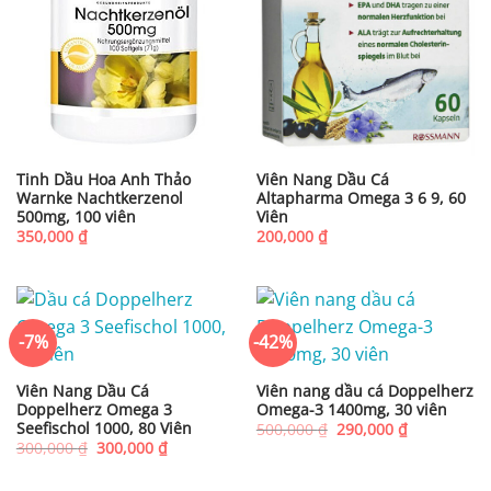
Viên Nang Dầu Cá
Tinh Dầu Hoa Anh Thảo
Altapharma Omega 3 6 9, 60
Warnke Nachtkerzenol
Viên
500mg, 100 viên
200,000
₫
350,000
₫
-7%
-42%
Viên Nang Dầu Cá
Viên nang dầu cá Doppelherz
Doppelherz Omega 3
Omega-3 1400mg, 30 viên
Seefischol 1000, 80 Viên
Giá
Giá
500,000
₫
290,000
₫
gốc
hiện
Giá
Giá
300,000
₫
300,000
₫
là:
tại
gốc
hiện
500,000 ₫.
là:
là:
tại
290,000 ₫.
300,000 ₫.
là: