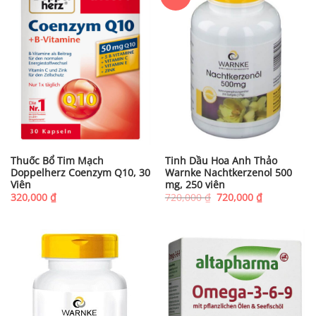
Thuốc Bổ Tim Mạch
Tinh Dầu Hoa Anh Thảo
Doppelherz Coenzym Q10, 30
Warnke Nachtkerzenol 500
Viên
mg, 250 viên
Giá
Giá
320,000
₫
720,000
₫
720,000
₫
gốc
hiện
là:
tại
720,000 ₫.
là:
720,000 ₫.