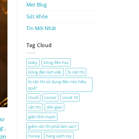
Met Blog
Sức khỏe
Tin Mới Nhất
Tag Cloud
baby
bóng đèn học
bóng đèn làm việc
bị cận thị
bị cận thị sử dụng đèn nào hiệu
quả?
chuối
corner
covid 19
cận thị
dân gian
giãn tĩnh mạch
ho
giảm cận thị phải làm sao?
g ,
hơn
honey
hàng xách tay