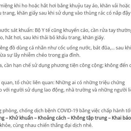
 miệng khi ho hoặc hắt hơi bằng khuỷu tay áo, khăn vải hoặc
u trang, khăn giấy sau khi sử dụng vào thùng rác có nắp đậy
nước sát khuẩn: Bộ Y tế cũng khuyến cáo, cần rửa tay thườn
, hắt hơi, sau khi thải bỏ khẩu trang, khăn giấy.
êng đồ dùng cá nhân như cốc uống nước, bát đũa,… sau khi
gừa sự lây nhiễm chéo trong gia đình.
a, cần hạn chế sử dụng phương tiện công cộng; không đến 
.
 quan, tổ chức liên quan: Những ai có những triệu chứng
o với người sử dụng lao động, nhà trường và những người l
g phòng, chống dịch bệnh COVID-19 bằng việc chấp hành tố
ng – Khử khuẩn – Khoảng cách – Không tập trung – Khai báo
khỏe, cùng nhau chiến thắng đại dịch nhé.