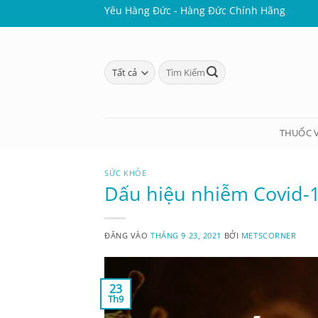
Bỏ
Yêu Hàng Đức - Hàng Đức Chính Hãng
qua
nội
dung
Tìm
kiếm:
THUỐC 
SỨC KHỎE
Dấu hiệu nhiễm Covid-1
ĐĂNG VÀO
THÁNG 9 23, 2021
BỞI
METSCORNER
23
Th9