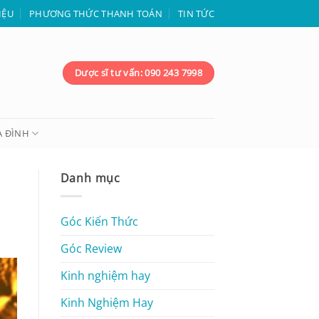
IỆU
PHƯƠNG THỨC THANH TOÁN
TIN TỨC
Dược sĩ tư vấn: 090 243 7998
A ĐÌNH
Danh mục
Góc Kiến Thức
Góc Review
Kinh nghiệm hay
Kinh Nghiệm Hay