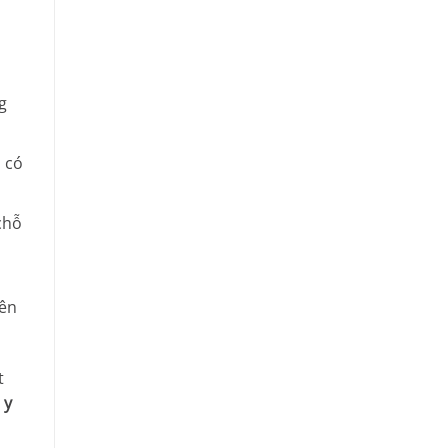
g
 có
chỗ
iên
t
 y