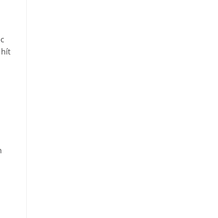
ệc
hít
n