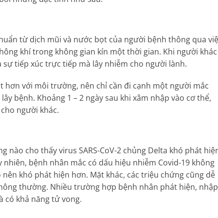
 khuẩn từ dịch mũi và nước bọt của người bệnh thông qua vi
hông khí trong không gian kín một thời gian. Khi người khác 
 sự tiếp xúc trực tiếp mà lây nhiễm cho người lành.
 tốt hơn với môi trường, nên chỉ cần đi cạnh một người mắc
 lây bệnh. Khoảng 1 – 2 ngày sau khi xâm nhập vào cơ thể,
 cho người khác.
ng nào cho thấy virus SARS-CoV-2 chủng Delta khó phát hiệ
y nhiên, bệnh nhân mắc có dấu hiệu nhiễm Covid-19 không
ộ nên khó phát hiện hơn. Mặt khác, các triệu chứng cũng dễ
thông thường. Nhiều trường hợp bệnh nhân phát hiện, nhập
à có khả năng tử vong.