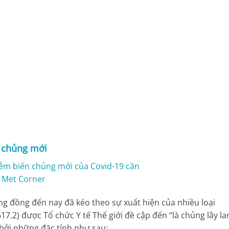
9 chủng mới
ộng đồng đến nay đã kéo theo sự xuất hiện của nhiều loại
617.2) được Tổ chức Y tế Thế giới đề cập đến “là chủng lây la
” bởi những đặc tính như sau: