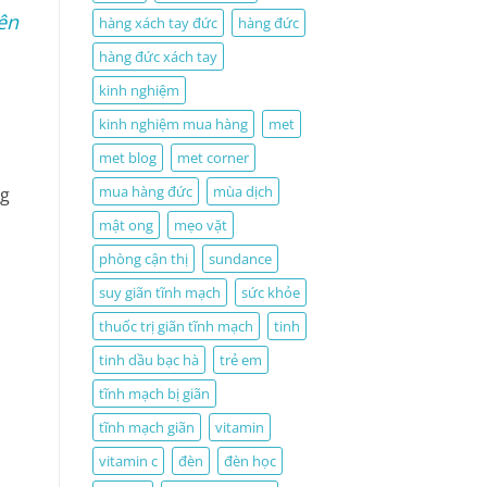
ên
hàng xách tay đức
hàng đức
hàng đức xách tay
kinh nghiệm
kinh nghiệm mua hàng
met
met blog
met corner
mua hàng đức
mùa dịch
ng
mật ong
mẹo vặt
phòng cận thị
sundance
suy giãn tĩnh mạch
sức khỏe
thuốc trị giãn tĩnh mạch
tinh
tinh dầu bạc hà
trẻ em
tĩnh mạch bị giãn
tĩnh mạch giãn
vitamin
vitamin c
đèn
đèn học