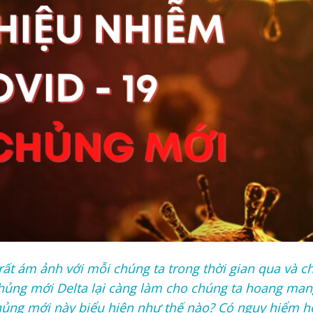
ất ám ảnh với mỗi chúng ta trong thời gian qua và c
 chủng mới Delta lại càng làm cho chúng ta hoang man
chủng mới này biểu hiện như thế nào? Có nguy hiểm 