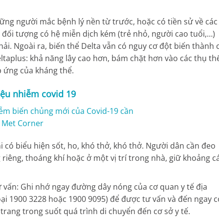
hững người mắc bệnh lý nền từ trước, hoặc có tiền sử về các
ối tượng có hệ miễn dịch kém (trẻ nhỏ, người cao tuổi,…)
hải.
Ngoài ra, biến thể Delta vẫn có nguy cơ đột biến thành 
eltaplus: khả năng lây cao hơn, bám chặt hơn vào các thụ th
p ứng của kháng thể.
iệu nhiễm covid 19
i có biểu hiện sốt, ho, khó thở, khó thở. Người dân cần đeo
riêng, thoáng khí hoặc ở một vị trí trong nhà, giữ khoảng c
ư vấn: Ghi nhớ ngay đường dây nóng của cơ quan y tế địa
oại 1900 3228 hoặc 1900 9095) để được tư vấn và đến ngay c
 trang trong suốt quá trình di chuyển đến cơ sở y tế.