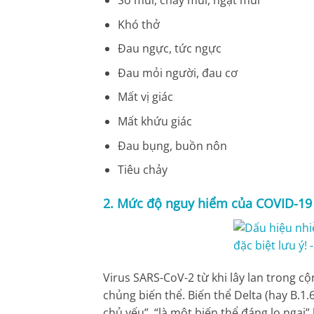
Sổ mũi, chảy mũi, ngạt mũi
Khó thở
Đau ngực, tức ngực
Đau mỏi người, đau cơ
Mất vị giác
Mất khứu giác
Đau bụng, buồn nôn
Tiêu chảy
2. Mức độ nguy hiểm của COVID-1
Virus SARS-CoV-2 từ khi lây lan trong c
chủng biến thể. Biến thể Delta (hay B.1.
chủ yếu”, “là một biến thể đáng lo ngại