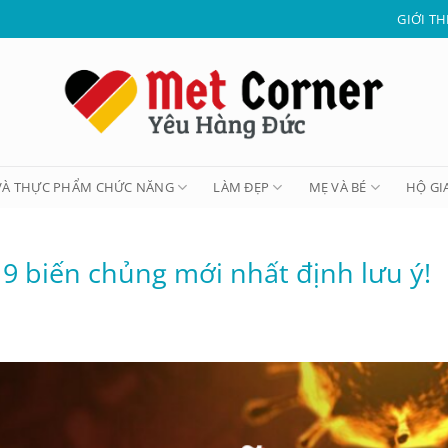
GIỚI TH
VÀ THỰC PHẨM CHỨC NĂNG
LÀM ĐẸP
MẸ VÀ BÉ
HỘ GI
9 biến chủng mới nhất định lưu ý!