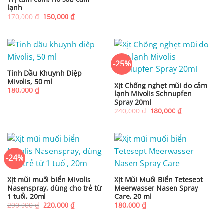
lạnh
Giá
Giá
170,000
₫
150,000
₫
gốc
hiện
là:
tại
170,000 ₫.
là:
150,000 ₫.
-25%
Tinh Dầu Khuynh Diệp
Mivolis, 50 ml
Xịt Chống nghẹt mũi do cảm
180,000
₫
lạnh Mivolis Schnupfen
Spray 20ml
Giá
Giá
240,000
₫
180,000
₫
gốc
hiện
là:
tại
240,000 ₫.
là:
180,000 ₫.
-24%
Xịt mũi muối biển Mivolis
Xịt Mũi Muối Biển Tetesept
Nasenspray, dùng cho trẻ từ
Meerwasser Nasen Spray
1 tuổi, 20ml
Care, 20 ml
Giá
Giá
290,000
₫
220,000
₫
180,000
₫
gốc
hiện
là:
tại