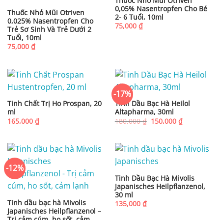
Thuốc Nhỏ Mũi Otriven
0,05% Nasentropfen Cho Bé
Thuốc Nhỏ Mũi Otriven
2- 6 Tuổi, 10ml
0,025% Nasentropfen Cho
75,000
₫
Trẻ Sơ Sinh Và Trẻ Dưới 2
Tuổi, 10ml
75,000
₫
-17%
Tinh Chất Trị Ho Prospan, 20
Tinh Dầu Bạc Hà Heilol
ml
Altapharma, 30ml
Giá
Giá
165,000
₫
180,000
₫
150,000
₫
gốc
hiện
là:
tại
180,000 ₫.
là:
150,000 ₫.
-12%
Tinh Dầu Bạc Hà Mivolis
Japanisches Heilpflanzenol,
30 ml
Tinh dầu bạc hà Mivolis
135,000
₫
Japanisches Heilpflanzenol –
Trị cảm cúm, ho sốt, cảm