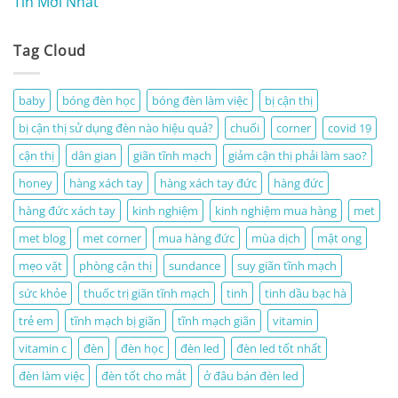
Tin Mới Nhất
Tag Cloud
baby
bóng đèn học
bóng đèn làm việc
bị cận thị
bị cận thị sử dụng đèn nào hiệu quả?
chuối
corner
covid 19
cận thị
dân gian
giãn tĩnh mạch
giảm cận thị phải làm sao?
honey
hàng xách tay
hàng xách tay đức
hàng đức
hàng đức xách tay
kinh nghiệm
kinh nghiệm mua hàng
met
met blog
met corner
mua hàng đức
mùa dịch
mật ong
mẹo vặt
phòng cận thị
sundance
suy giãn tĩnh mạch
sức khỏe
thuốc trị giãn tĩnh mạch
tinh
tinh dầu bạc hà
trẻ em
tĩnh mạch bị giãn
tĩnh mạch giãn
vitamin
vitamin c
đèn
đèn học
đèn led
đèn led tốt nhất
đèn làm việc
đèn tốt cho mắt
ở đâu bán đèn led