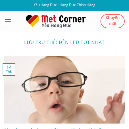
Bỏ
Yêu Hàng Đức - Hàng Đức Chính Hãng
qua
nội
Khuyến
mãi
dung
LƯU TRỮ THẺ:
ĐÈN LED TỐT NHẤT
14
Th8