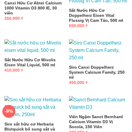
Canxi Hữu Cơ Abtei Calcium
1000 Vitamin D3 800 IE, 30
Sắt Nước Hữu Cơ
viên
Doppelherz Eisen Vital
260,000
₫
Flussig Vị Cam Táo, 500 ml
650,000
₫
Sắt Nước Hữu Cơ Mivolis
Eisen Vital Liquid, 500 ml
Siro Canxi Doppelherz
410,000
₫
System Calcium Family, 250
ml
450,000
₫
-9%
Viên Ngậm Sanct Bernhard
Calcium Vitamin D3 Vị
Siro sắt hữu cơ Herbaria
Socola, 150 Viên
Blutquick bổ sung sắt và