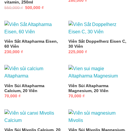
280,000
₫
vitamin, 250ml
Giá
Giá
550,000
₫
500,000
₫
gốc
hiện
là:
tại
550,000 ₫.
là:
500,000 ₫.
Viên Sắt Altapharma Eisen,
Viên Sắt Doppelherz Eisen C,
60 Viên
30 Viên
230,000
₫
225,000
₫
Viên Sủi Altapharma
Viên Sủi Altapharma
Calcium, 20 Viên
Magnesium, 20 Viên
70,000
₫
70,000
₫
Viên Sủi Mivolis Calcium, 20
Viên Sủi Mivolis Magnesium,