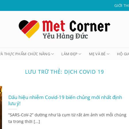
GIỚI TH
VÀ THỰC PHẨM CHỨC NĂNG
LÀM ĐẸP
MẸ VÀ BÉ
HỘ GI
LƯU TRỮ THẺ:
DỊCH COVID 19
Dấu hiệu nhiễm Covid-19 biến chủng mới nhất định
lưu ý!
“SARS-CoV-2” dường như là cụm từ rất ám ảnh với mỗi chúng
ta trong thời [...]