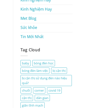
Kinh Nghiệm Hay
Met Blog
Sức khỏe
Tin Mới Nhất
Tag Cloud
baby
bóng đèn học
bóng đèn làm việc
bị cận thị
bị cận thị sử dụng đèn nào hiệu
quả?
chuối
corner
covid 19
cận thị
dân gian
giãn tĩnh mạch