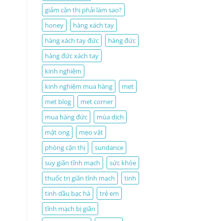
giảm cận thị phải làm sao?
honey
hàng xách tay
hàng xách tay đức
hàng đức
hàng đức xách tay
kinh nghiệm
kinh nghiệm mua hàng
met
met blog
met corner
mua hàng đức
mùa dịch
mật ong
mẹo vặt
phòng cận thị
sundance
suy giãn tĩnh mạch
sức khỏe
thuốc trị giãn tĩnh mạch
tinh
tinh dầu bạc hà
trẻ em
tĩnh mạch bị giãn