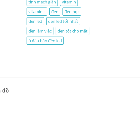
tĩnh mạch giãn
vitamin
vitamin c
đèn
đèn học
đèn led
đèn led tốt nhất
đèn làm việc
đèn tốt cho mắt
ở đâu bán đèn led
 đồ