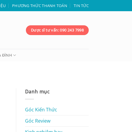
IỆU
PHƯƠNG THỨC THANH TOÁN
TIN TỨC
Dược sĩ tư vấn: 090 243 7998
A ĐÌNH
Danh mục
Góc Kiến Thức
Góc Review
Kinh nghiệm hay