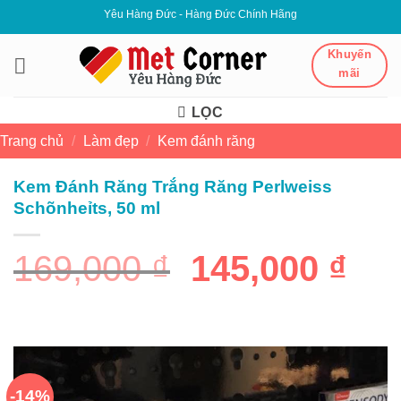
Bỏ
Yêu Hàng Đức - Hàng Đức Chính Hãng
qua
nội
Khuyến
mãi
dung
LỌC
Trang chủ
/
Làm đẹp
/
Kem đánh răng
Kem Đánh Răng Trắng Răng Perlweiss
Schõnheỉts, 50 ml
Giá
Gi
169,000
₫
145,000
₫
gốc
hiệ
là:
tại
169,000 ₫.
là:
-14%