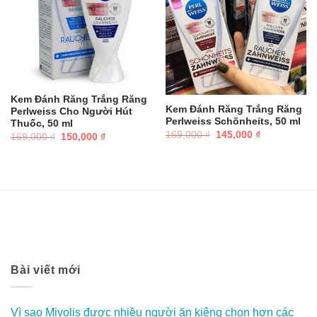
Kem Đánh Răng Trắng Răng
Kem Đánh Răng Trắng Răng
Perlweiss Cho Người Hút
Perlweiss Schõnheỉts, 50 ml
Thuốc, 50 ml
Giá
Giá
169,000
₫
145,000
₫
Giá
Giá
169,000
₫
150,000
₫
gốc
hiện
gốc
hiện
là:
tại
là:
tại
169,000 ₫.
là:
169,000 ₫.
là:
145,000 ₫.
150,000 ₫.
Bài viết mới
Vì sao Mivolis được nhiều người ăn kiêng chọn hơn các