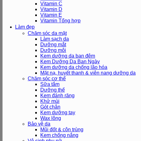
Vitamin C
Vitamin D
Vitamin E
Vitamin Tổng hợp
Làm đẹp
Chăm sóc da mặt
Làm sạch da
Dưỡng mắt
Dưỡng môi
Kem dưỡng da ban đêm
Kem Dưỡng Da Ban Ngày
Kem dưỡng da chống lão hóa
Mặt nạ, huyết thanh & viên nang dưỡng da
Chăm sóc cơ thể
Sữa tắm
Dưỡng thể
Kem đánh răng
Khử mùi
Gót chân
Kem dưỡng tay
Wax lông
Bảo vệ da
Mũi đốt & côn trùng
Kem chống nắng
Vệ sinh phụ nữ