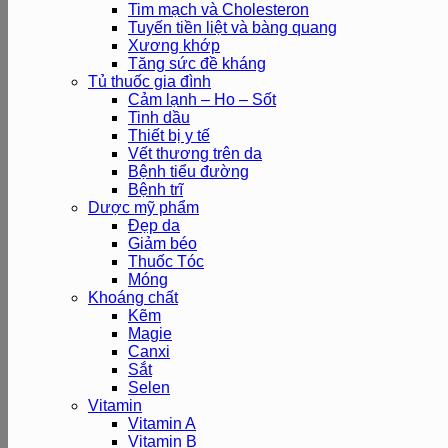
Tim mạch và Cholesteron
Tuyến tiền liệt và bàng quang
Xương khớp
Tăng sức đề kháng
Tủ thuốc gia đình
Cảm lạnh – Ho – Sốt
Tinh dầu
Thiết bị y tế
Vết thương trên da
Bệnh tiểu đường
Bệnh trĩ
Dược mỹ phẩm
Đẹp da
Giảm béo
Thuốc Tóc
Móng
Khoáng chất
Kẽm
Magie
Canxi
Sắt
Selen
Vitamin
Vitamin A
Vitamin B