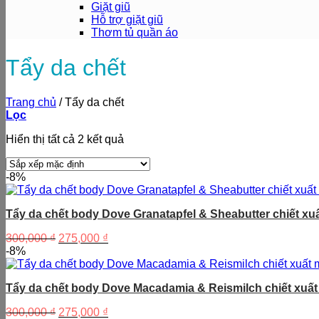
Giặt giũ
Hỗ trợ giặt giũ
Thơm tủ quần áo
Tẩy da chết
Trang chủ
/
Tẩy da chết
Lọc
Hiển thị tất cả 2 kết quả
-8%
Tẩy da chết body Dove Granatapfel & Sheabutter chiết xuấ
Giá
Giá
300,000
₫
275,000
₫
gốc
hiện
-8%
là:
tại
300,000 ₫.
là:
Tẩy da chết body Dove Macadamia & Reismilch chiết xuất
275,000 ₫.
Giá
Giá
300,000
₫
275,000
₫