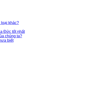
 loại khác?
a Đức tốt nhất
ủa chúng ta?
hưa biết