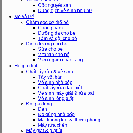
Cốc nguyệt san
Dung dịch vệ sinh phụ nữ
Mẹ và Bé
Chăm sóc cơ thể bé
Chống hăm
Dưỡng da cho bé
Tắm và gội cho bé
Dinh dưỡng cho bé
Sữa cho bé
Vitamin cho bé
Viên ngậm chắc răng
Hộ gia đình
Chất tẩy rửa & vệ sinh
Tẩy vết bẩn
Vệ sinh nhà bếp
Chất tẩy rửa đặc biệt
Vệ sinh máy giặt & rửa bát
Vệ sinh lồng giặt
Đồ gia dụng
Đèn
Đồ dùng nhà bếp
Mát không khí và thơm phòng
Máy rửa chén
Máy giặt & giặt ủi