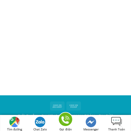
Cash
Cash
On
on
GIỚI THIỆU
PHƯƠNG THỨC THANH TOÁN
TIN TỨC
Delivery
Pickup
Copyright 2026 ©
Met's Corner
Tìm đường
Chat Zalo
Gọi điện
Messenger
Thanh Toán