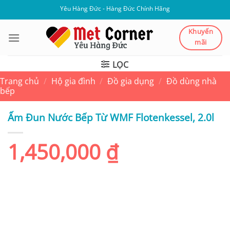
Bỏ
Yêu Hàng Đức - Hàng Đức Chính Hãng
qua
nội
Khuyến
mãi
dung
LỌC
Trang chủ
/
Hộ gia đình
/
Đồ gia dụng
/
Đồ dùng nhà
bếp
Ấm Đun Nước Bếp Từ WMF Flotenkessel, 2.0l
1,450,000
₫